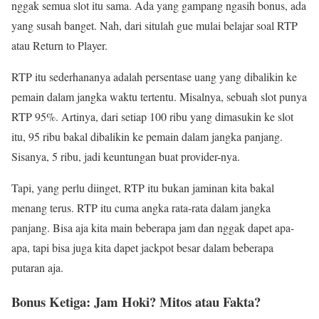
nggak semua slot itu sama. Ada yang gampang ngasih bonus, ada
yang susah banget. Nah, dari situlah gue mulai belajar soal RTP
atau Return to Player.
RTP itu sederhananya adalah persentase uang yang dibalikin ke
pemain dalam jangka waktu tertentu. Misalnya, sebuah slot punya
RTP 95%. Artinya, dari setiap 100 ribu yang dimasukin ke slot
itu, 95 ribu bakal dibalikin ke pemain dalam jangka panjang.
Sisanya, 5 ribu, jadi keuntungan buat provider-nya.
Tapi, yang perlu diinget, RTP itu bukan jaminan kita bakal
menang terus. RTP itu cuma angka rata-rata dalam jangka
panjang. Bisa aja kita main beberapa jam dan nggak dapet apa-
apa, tapi bisa juga kita dapet jackpot besar dalam beberapa
putaran aja.
Bonus Ketiga: Jam Hoki? Mitos atau Fakta?