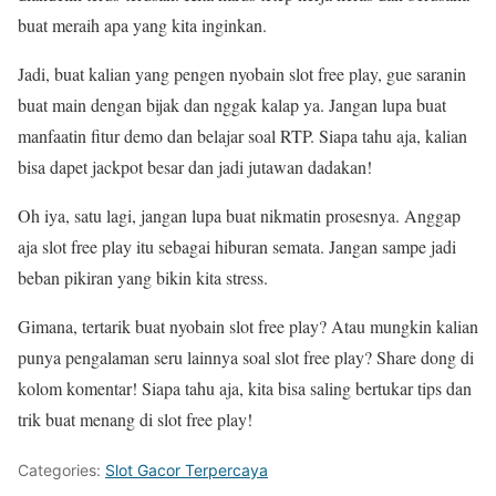
buat meraih apa yang kita inginkan.
Jadi, buat kalian yang pengen nyobain slot free play, gue saranin
buat main dengan bijak dan nggak kalap ya. Jangan lupa buat
manfaatin fitur demo dan belajar soal RTP. Siapa tahu aja, kalian
bisa dapet jackpot besar dan jadi jutawan dadakan!
Oh iya, satu lagi, jangan lupa buat nikmatin prosesnya. Anggap
aja slot free play itu sebagai hiburan semata. Jangan sampe jadi
beban pikiran yang bikin kita stress.
Gimana, tertarik buat nyobain slot free play? Atau mungkin kalian
punya pengalaman seru lainnya soal slot free play? Share dong di
kolom komentar! Siapa tahu aja, kita bisa saling bertukar tips dan
trik buat menang di slot free play!
Categories:
Slot Gacor Terpercaya