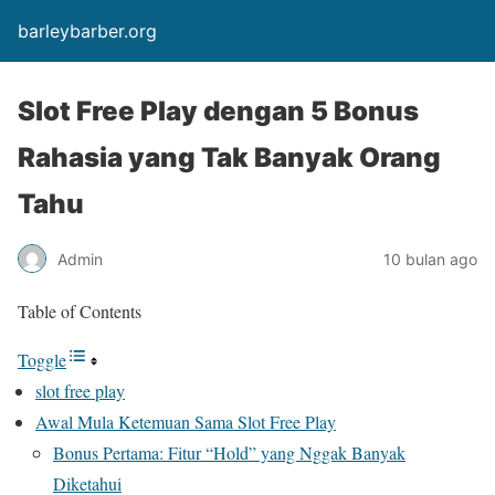
barleybarber.org
Slot Free Play dengan 5 Bonus
Rahasia yang Tak Banyak Orang
Tahu
Admin
10 bulan ago
Table of Contents
Toggle
slot free play
Awal Mula Ketemuan Sama Slot Free Play
Bonus Pertama: Fitur “Hold” yang Nggak Banyak
Diketahui